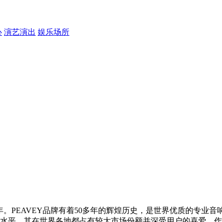
心
演艺演出
娱乐场所
s）创立于1965年。PEAVEY品牌有着50多年的辉煌历史，是世界
水平，其在世界各地都占有较大市场份额并深受用户的喜爱。作为