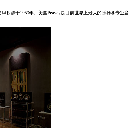
立于1965年，其品牌起源于1959年。美国Peavey是目前世界上最