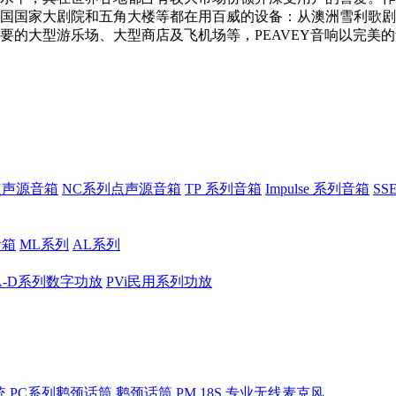
国国家大剧院和五角大楼等都在用百威的设备：从澳洲雪利歌剧
要的大型游乐场、大型商店及飞机场等，PEAVEY音响以完美
点声源音箱
NC系列点声源音箱
TP 系列音箱
Impulse 系列音箱
S
音箱
ML系列
AL系列
A-D系列数字功放
PVi民用系列功放
统
PC系列鹅颈话筒
鹅颈话筒 PM 18S
专业无线麦克风