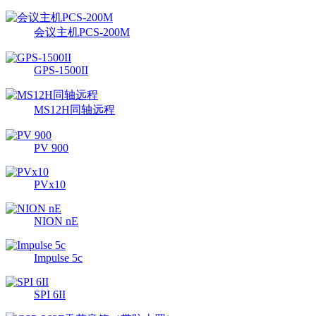
会议主机PCS-200M
GPS-1500II
MS12H同轴远程
PV 900
PVx10
NION nE
Impulse 5c
SPI 6II