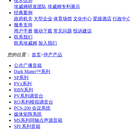
技术优势
埃威姆研发团队
埃威姆专利展示
经典案例
政府机关
大型企业
体育场馆
文化中心
星级酒店
行政中
服务支持
用户手册
驱动下载
常见问题
投诉建议
联系我们
联系埃威姆
加入我们
您的位置：
首页
>
停产产品
公共广播音箱
Dark Matter™系列
SP系列
PVx系列
RBN系列
PV系列调音台
RQ系列模拟调音台
PCS-200 会议系统
媒体矩阵系统
MS系列同轴点声源音箱
SPI 系列音箱