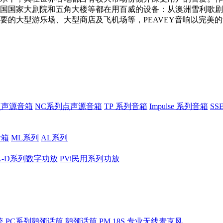
国国家大剧院和五角大楼等都在用百威的设备：从澳洲雪利歌剧
要的大型游乐场、大型商店及飞机场等，PEAVEY音响以完美
点声源音箱
NC系列点声源音箱
TP 系列音箱
Impulse 系列音箱
S
音箱
ML系列
AL系列
A-D系列数字功放
PVi民用系列功放
统
PC系列鹅颈话筒
鹅颈话筒 PM 18S
专业无线麦克风