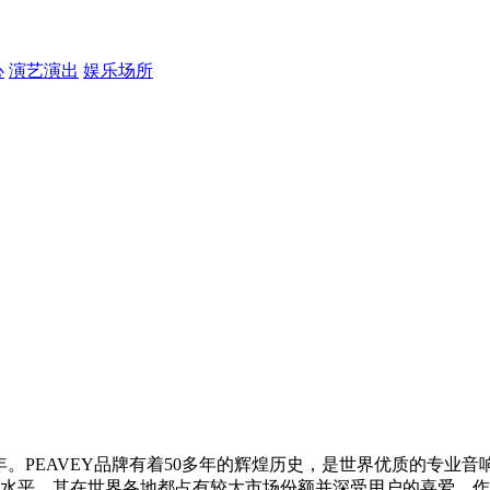
心
演艺演出
娱乐场所
s）创立于1965年。PEAVEY品牌有着50多年的辉煌历史，是世界
水平，其在世界各地都占有较大市场份额并深受用户的喜爱。作为