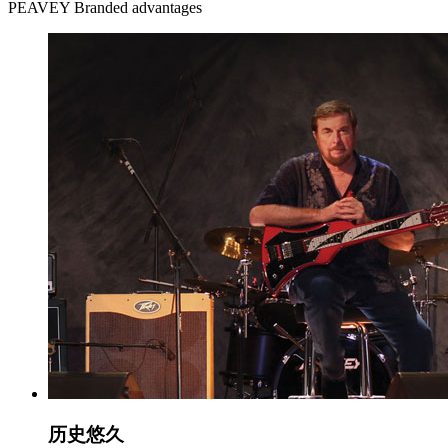
PEAVEY Branded advantages
历史
悠久