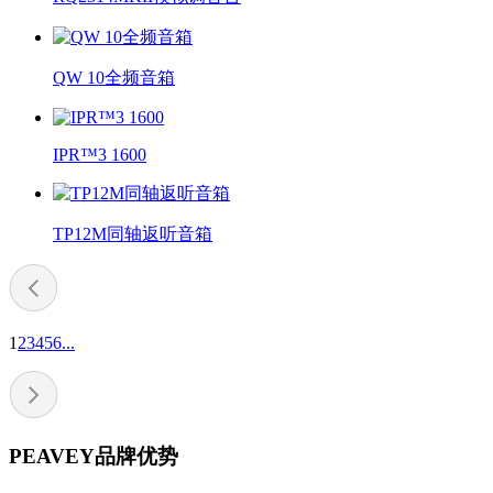
QW 10全频音箱
IPR™3 1600
TP12M同轴返听音箱
1
2
3
4
5
6
...
PEAVEY品牌优势