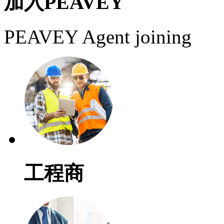
加入PEAVEY
PEAVEY Agent joining
工程商