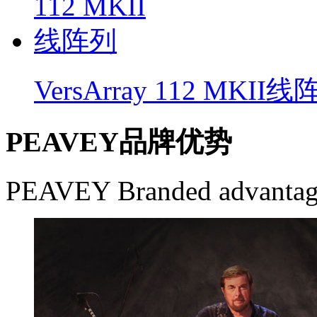
VersArray 112 MKII
PEAVEY品牌优势
PEAVEY Branded advantag