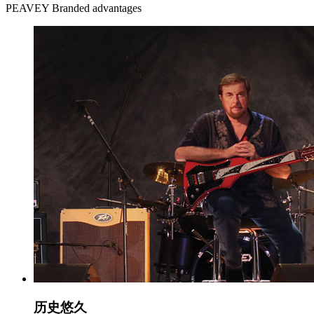
PEAVEY Branded advantages
历史
悠久