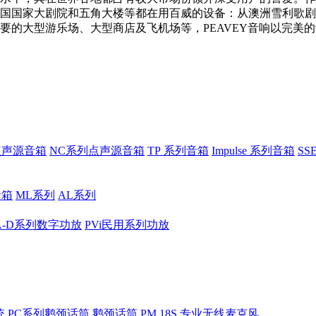
国国家大剧院和五角大楼等都在用百威的设备：从澳洲雪利歌剧
要的大型游乐场、大型商店及飞机场等，PEAVEY音响以完美
点声源音箱
NC系列点声源音箱
TP 系列音箱
Impulse 系列音箱
S
音箱
ML系列
AL系列
A-D系列数字功放
PVi民用系列功放
统
PC系列鹅颈话筒
鹅颈话筒 PM 18S
专业无线麦克风