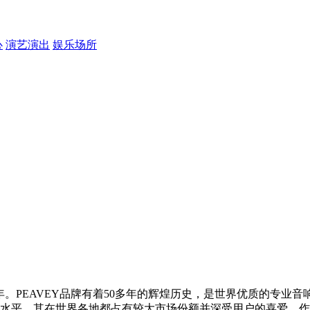
心
演艺演出
娱乐场所
s）创立于1965年。PEAVEY品牌有着50多年的辉煌历史，是世界
水平，其在世界各地都占有较大市场份额并深受用户的喜爱。作为