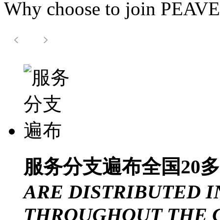
Why choose to join PEAV
服务分支遍布
全国20
ARE DISTRIBUTED I
THROUGHOUT THE 