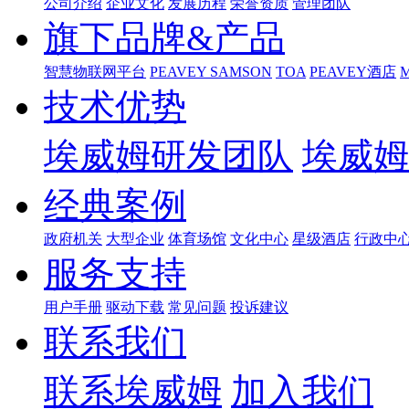
公司介绍
企业文化
发展历程
荣誉资质
管理团队
旗下品牌&产品
智慧物联网平台
PEAVEY
SAMSON
TOA
PEAVEY酒店
技术优势
埃威姆研发团队
埃威姆
经典案例
政府机关
大型企业
体育场馆
文化中心
星级酒店
行政中
服务支持
用户手册
驱动下载
常见问题
投诉建议
联系我们
联系埃威姆
加入我们