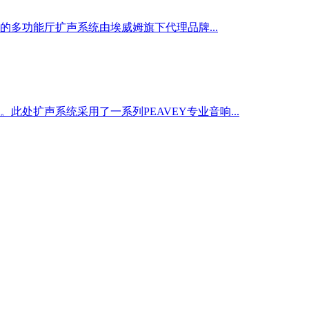
的多功能厅扩声系统由埃威姆旗下代理品牌...
处扩声系统采用了一系列PEAVEY专业音响...