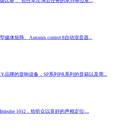
级比赛”。担任本次演出任务的承办单位隶...
体矩阵、Automix control 8自动混音器...
品牌的音响设备，SP系列PR系列的音箱以及周...
pulse 1012，给听众以良好的声相定位;...