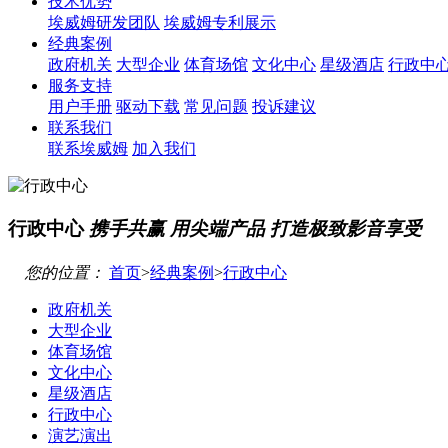
技术优势
埃威姆研发团队
埃威姆专利展示
经典案例
政府机关
大型企业
体育场馆
文化中心
星级酒店
行政中
服务支持
用户手册
驱动下载
常见问题
投诉建议
联系我们
联系埃威姆
加入我们
行政中心
携手共赢 用尖端产品 打造极致影音享受
您的位置：
首页
>
经典案例
>
行政中心
政府机关
大型企业
体育场馆
文化中心
星级酒店
行政中心
演艺演出