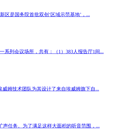
是国务院首批双创‘区域示范基地’，...
系列会议场所，共有：（1）383人报告厅1间...
威姆技术团队为其设计了来自埃威姆旗下自...
的扩声任务。为了满足这样大面积的听音范围，...