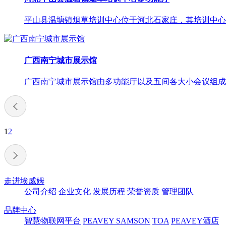
​平山县温塘镇烟草培训中心位于河北石家庄，其培训中心
广西南宁城市展示馆
广西南宁城市展示馆由多功能厅以及五间各大小会议组成。此
1
2
走进埃威姆
公司介绍
企业文化
发展历程
荣誉资质
管理团队
品牌中心
智慧物联网平台
PEAVEY
SAMSON
TOA
PEAVEY酒店