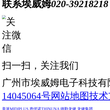
联系埃威姆
020-39218218
扫一扫，关注我们
广州市埃威姆电子科技有
14045064号
网站地图
技术
美派MIDIPLUS
声优诺THINUNA
德勤龙健
龙健集团