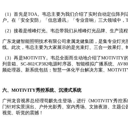
（1）首先是TOA。韦总主要为我们介绍了实时自动定位阵列话筒A
户。在「安全安防」「信息通讯」「专业音响」三大领域中，
（2）接着是维峰灯光。韦总带我们从维峰灯光品牌、生产流
广东龙健智能照明技术有限公司隶属龙健集团，是集专业灯光
线。此次，韦总主要为大家展示的是光束灯、三合一效果灯、蜂
（3）再是MOTIVITY。韦总全面而生动地介绍了MOTIVI
列音箱、SC-802/CP382电源时序器、智能模拟广播系统、A
频处理器。新系统包括：智慧一体化平台解决方案、MOTIVIT
六、MOTIVITY秀控系统、沉浸式系统
广州龙音视界总经理苟麒先生登场，进行《MOTIVITY秀控
门针对实景演出、户外光影秀、室内秀场、文旅夜游、主题公
视觉、听觉的震撼！