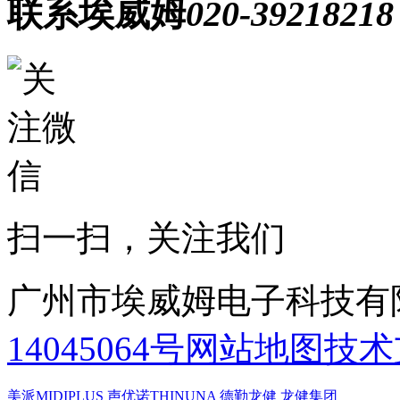
联系埃威姆
020-39218218
扫一扫，关注我们
广州市埃威姆电子科技有
14045064号
网站地图
技术
美派MIDIPLUS
声优诺THINUNA
德勤龙健
龙健集团