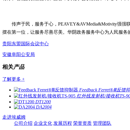
传声于民，服务于心，PEAVEY&AVMedia&Moti
摆在第一位，让服务尽善尽美。华阴政务服务中心为人民服务
贵阳东盟国际会议中心
安徽阜阳公安局
相关
产品
了解更多 +
Feedback Ferret®Ⅲ反
红外线发射机/接收机TS-90
DT1200
DA2004
走进埃威姆
公司介绍
企业文化
发展历程
荣誉资质
管理团队