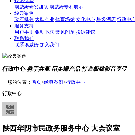
技术优势
埃威姆研发团队
埃威姆专利展示
经典案例
政府机关
大型企业
体育场馆
文化中心
星级酒店
行政中
服务支持
用户手册
驱动下载
常见问题
投诉建议
联系我们
联系埃威姆
加入我们
行政中心
携手共赢 用尖端产品 打造极致影音享受
您的位置：
首页
>
经典案例
>
行政中心
行政中心
陕西华阴市民政务服务中心 大会议室