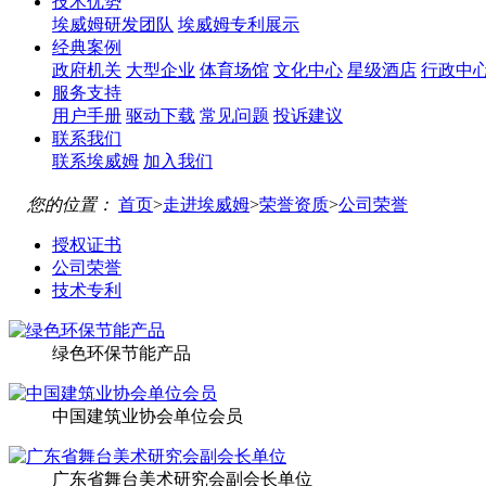
技术优势
埃威姆研发团队
埃威姆专利展示
经典案例
政府机关
大型企业
体育场馆
文化中心
星级酒店
行政中
服务支持
用户手册
驱动下载
常见问题
投诉建议
联系我们
联系埃威姆
加入我们
您的位置：
首页
>
走进埃威姆
>
荣誉资质
>
公司荣誉
授权证书
公司荣誉
技术专利
绿色环保节能产品
中国建筑业协会单位会员
广东省舞台美术研究会副会长单位