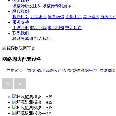
技术优势
埃威姆研发团队
埃威姆专利展示
经典案例
政府机关
大型企业
体育场馆
文化中心
星级酒店
行政中
服务支持
用户手册
驱动下载
常见问题
投诉建议
联系我们
联系埃威姆
加入我们
网络周边配套设备
当前位置：
首页
>
旗下品牌&产品
>
智慧物联网平台
>
网络周边