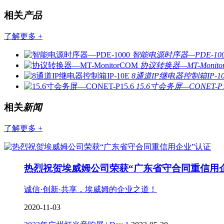
相关
产品
了解更多 +
智能电源时序器—PDE-100
协议转换器—MT-Monito
8通道IP继电器控制箱IP-1
15.6寸会务屏—CONET-P1
相关
新闻
了解更多 +
热烈祝贺埃威姆公司荣获“广东省守合同重信用
诚信·创新·共享，埃威姆的企业之道！
2020-11-03