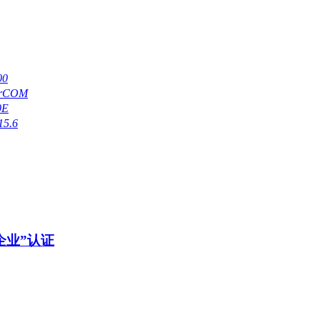
0
rCOM
0E
5.6
企业”认证