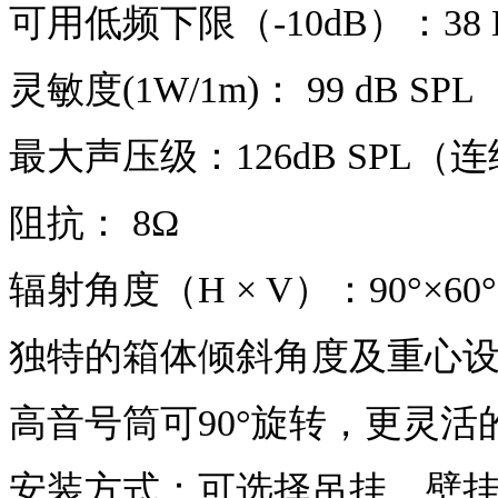
可用低频下限（
-10dB）：38 
灵敏度
(1W/1m)： 99 dB
SPL
最大声压级：
126dB
SPL（
阻抗：
8Ω
辐射角度（
H × V）：90°×60°
独特的箱体倾斜角度及重心
高音号筒可
90°旋转，更灵
安装方式：
可选择吊挂、
壁