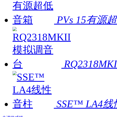
PVs 15有
RQ2318M
SSE™ LA4