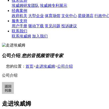
技术优势
埃威姆研发团队
埃威姆专利展示
经典案例
政府机关
大型企业
体育场馆
文化中心
星级酒店
行政中
服务支持
用户手册
驱动下载
常见问题
投诉建议
联系我们
联系埃威姆
加入我们
公司介绍
您的音视频管理专家
您的位置：
首页
>
走进埃威姆
>
公司介绍
公司介绍
走进埃威姆