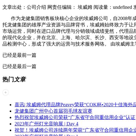
文章出处：公司介绍
网责任编辑： 埃威姆
阅读量：
undefined
作为龙健集团销售板块核心企业的埃威姆公司，自2008年
托龙健集团的雄厚产业资源与品牌背书，埃威姆始终致力于让用户享受更
市场运营，同时在进口品牌代理与分销领域成绩斐然，代理品牌包括 PE
的现代化企业，并在北京、上海、哈尔滨、长沙、西安等地设立近10
品检测中心，形成了强大的运营与技术服务网络。 由埃威姆
已经是最前一篇
已经是最后一篇
热门
文章
喜讯| 埃威姆代理品牌Peavey荣获“COK杯•2020十佳海外
龙健集团广州中心首届羽毛球友谊赛
热烈祝贺埃威姆公司荣获“广东省守合同重信用企业”认证
2023年广州灯光音响展 | Day 4
祝贺！埃威姆公司连续两年荣获“广东省守合同重信用企业